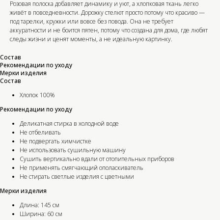
Розовая полоска добавляет динамику и уют, а хлопковая ткань легко
живёт в повседневности. Дорожку стелют просто потому что красиво —
под тарелки, кружки или вовсе без повода. Она не требует
аккуратности и не боится пятен, потому что создана для дома, где любят
следы жизни и ценят моменты, а не идеальную картинку.
Состав
Рекомендации по уходу
Мерки изделия
Состав
Хлопок 100%
Рекомендации по уходу
Деликатная стирка в холодной воде
Не отбеливать
Не подвергать химчистке
Не использовать сушильную машину
Сушить вертикально вдали от отопительных приборов
Не применять смягчающий ополаскиватель
Не стирать светлые изделия с цветными
Мерки изделия
Длина: 145 см
Ширина: 60 см