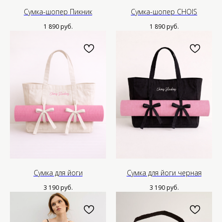
Сумка-шопер Пикник
Сумка-шопер CHOIS
1 890
руб.
1 890
руб.
Меню
Контакты
О нас
Если у вас есть вопросы,
предложения или рекомендации,
Каталог
пожалуйста, свяжитесь с нами.
Мы будем рады вам помочь.
Ателье
Таблица размеров
Проблемы с заказом:
hello@choisstudios.com
Доставка
Оптовым партнерам
Нужна помощь?
Система лояльности
*Instagram — проект Meta
Platforms Inc., деятельность
которой в России запрещена
Подпишись на нашу рассылку
Сумка для йоги
Сумка для йоги черная
Подписаться
3 190
руб.
3 190
руб.