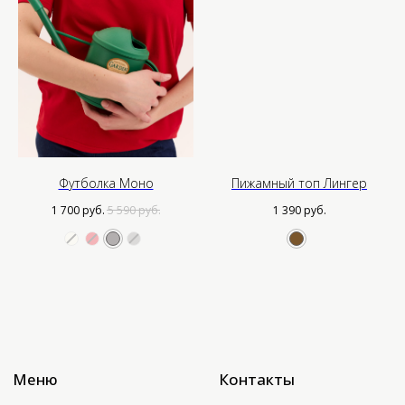
Меню
Контакты
О нас
Если у вас есть вопросы,
предложения или рекомендации,
Каталог
пожалуйста, свяжитесь с нами.
Мы будем рады вам помочь.
Ателье
Таблица размеров
Проблемы с заказом:
hello@choisstudios.com
Доставка
Оптовым партнерам
Нужна помощь?
Система лояльности
Футболка Моно
Пижамный топ Лингер
*Instagram — проект Meta
Platforms Inc., деятельность
1 700
руб.
5 590
руб.
1 390
руб.
которой в России запрещена
Подпишись на нашу рассылку
Подписаться
Политика конфиденциальности
Публичная оферта
Юр. информация