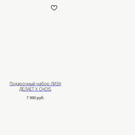
Меню
Контакты
О нас
Если у вас есть вопросы,
предложения или рекомендации,
Каталог
пожалуйста, свяжитесь с нами.
Мы будем рады вам помочь.
Ателье
Подарочный набор ЛИЗА
Таблица размеров
Проблемы с заказом:
ДЕЛАЕТ X CHOIS
hello@choisstudios.com
Доставка
7 990
руб.
Оптовым партнерам
Нужна помощь?
Система лояльности
*Instagram — проект Meta
Platforms Inc., деятельность
которой в России запрещена
Подпишись на нашу рассылку