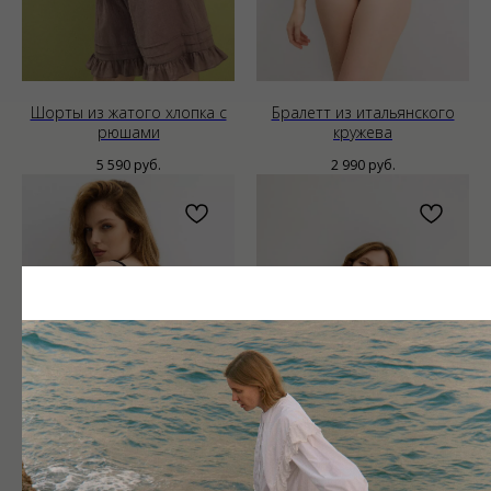
Шорты из жатого хлопка с
Бралетт из итальянского
рюшами
кружева
5 590
руб.
2 990
руб.