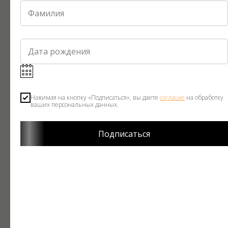
Пижамная рубашка с
Гребень для волос
рюшами Раф
2 190
руб.
7 590
руб.
Нажимая на кнопку «Подписаться», вы даете
согласие
на обработку
ваших персональных данных.
Подписаться