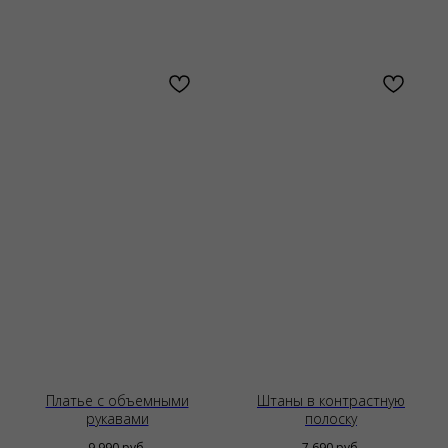
Платье с объемными
Штаны в контрастную
рукавами
полоску
9 990
руб.
7 690
руб.