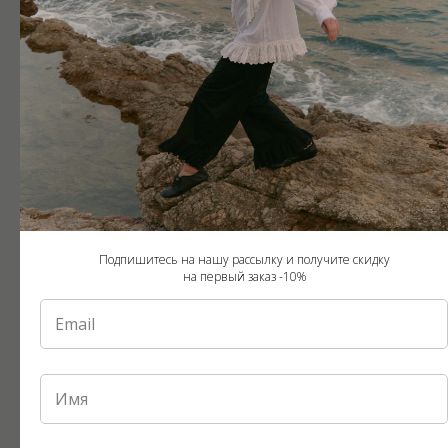
Стринги из итальянского
Пижамные штаны с рюшами
кружева
Раф
2 890
руб.
7 490
руб.
Подпишитесь на нашу рассылку и получите скидку
на первый заказ -10%