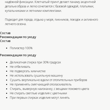
надёжной фиксации. Клетчатый принт делает панаму акцентной
деталью образа и легко сочетается с базовой одеждой, платьями,
купальниками и летними комплектами.
Подходит для города, отдыха у моря, пикников, поездок и активного
летнего сезона.
Состав
Рекомендации по уходу
Состав
Полиэстер 100%
Рекомендации по уходу
Деликатная стирка при 30% градусах
Не отбеливать
Не подвергать химчистке
Не использовать сушильную машину
Сушить вертикально вдали от отопительных приборов
Не применять смягчающий ополаскиватель
Стирать, вывернув наизнанку, с вещами похожего цвета
Не стирать светлые изделия с цветными
При первых стирках изделия могут линять