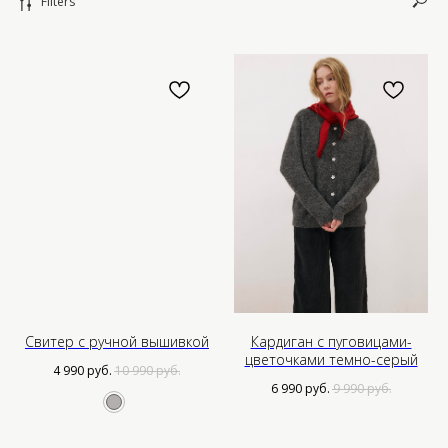
Filters
Меню
Контакты
О нас
Если у вас есть вопросы,
предложения или рекомендации,
Каталог
пожалуйста, свяжитесь с нами.
Мы будем рады вам помочь.
Ателье
Свитер с ручной вышивкой
Кардиган с пуговицами-
цветочками темно-серый
Таблица размеров
Проблемы с заказом:
4 990
руб.
10 990
руб.
hello@choisstudios.com
Доставка
6 990
руб.
9 990
руб.
Оптовым партнерам
Нужна помощь?
Система лояльности
*Instagram — проект Meta