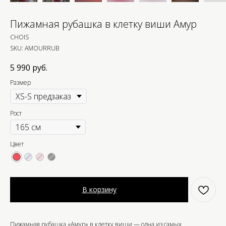
Пижамная рубашка в клетку виши Амур
CHOIS
SKU:
AMOURRUB
5 990
руб.
Размер
Рост
Цвет
В корзину
Пижамная рубашка «Амур» в клетку виши — одна из самых