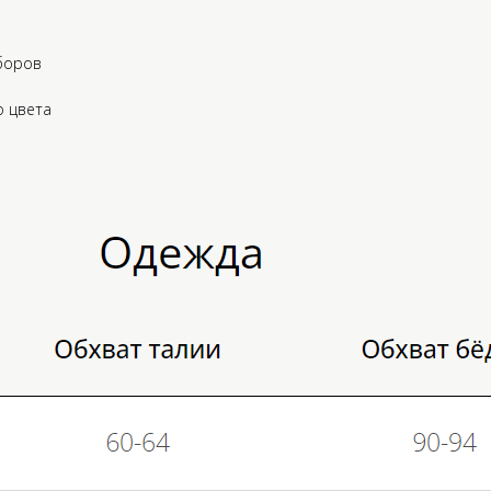
боров
о цвета