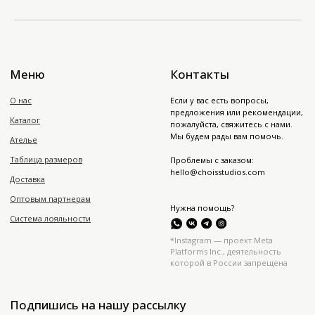
Мы будем рады вам помочь.
Ателье
Таблица размеров
Проблемы с заказом:
hello@choisstudios.com
Доставка
Оптовым партнерам
Нужна помощь?
Система лояльности
*Instagram — проект Meta
Platforms Inc., деятельность
которой в России запрещена
Подпишись на нашу рассылку
Подписаться
Политика конфиденциальности
Публичная оферта
Юр. информация