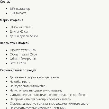
Состав
68% полиэстер
32% вискоза
Мерки изделия
Ширина: 104 см
Длина: 60 см
Длина рукава: 55 см
Параметры модели
Обхват груди 78 см
Обхват талии 65 см
Обхват бёдер 91см
Рост: 172 см
Рекомендации по уходу
Деликатная стирка в холодной воде
Не отбеливать
Не подвергать химчистке
Не использовать сушильную машину
Сушить вертикально вдали от отопительных приборов
Не применять смягчающий ополаскиватель
Стирать, вывернув наизнанку, с вещами похожего цвета
Не стирать светлые изделия с цветными