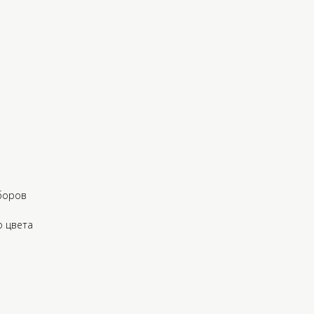
боров
о цвета