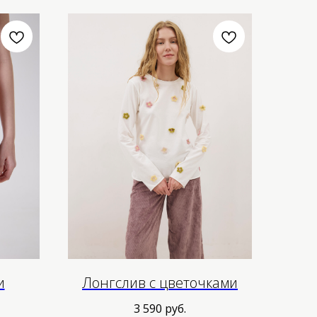
и
Лонгслив с цветочками
3 590
руб.