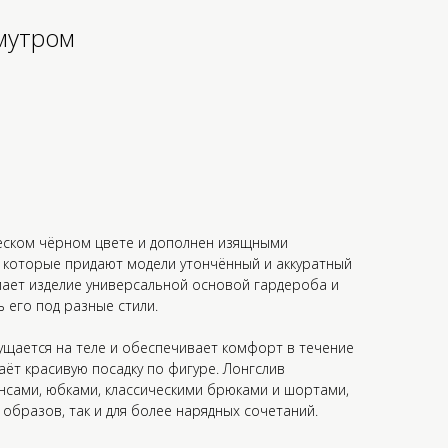
мутром
ческом чёрном цвете и дополнен изящными
 которые придают модели утончённый и аккуратный
елает изделие универсальной основой гардероба и
 его под разные стили.
щается на теле и обеспечивает комфорт в течение
аёт красивую посадку по фигуре. Лонгслив
нсами, юбками, классическими брюками и шортами,
 образов, так и для более нарядных сочетаний.