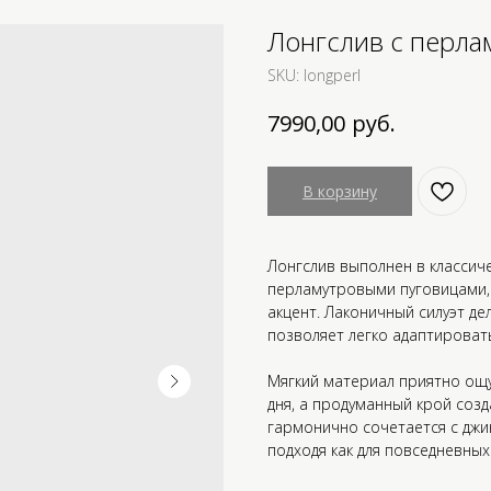
Лонгслив с перла
SKU:
longperl
руб.
7990,00
В корзину
Лонгслив выполнен в класси
перламутровыми пуговицами,
акцент. Лаконичный силуэт д
позволяет легко адаптировать
Мягкий материал приятно ощу
дня, а продуманный крой созд
гармонично сочетается с джи
подходя как для повседневных