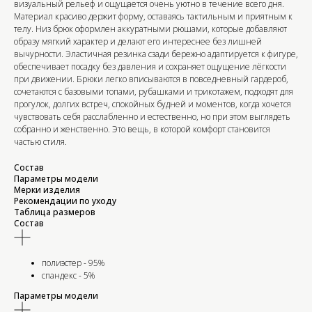
визуальный рельеф и ощущается очень уютно в течение всего дня.
Материал красиво держит форму, оставаясь тактильным и приятным к
телу. Низ брюк оформлен аккуратными рюшами, которые добавляют
образу мягкий характер и делают его интереснее без лишней
вычурности. Эластичная резинка сзади бережно адаптируется к фигуре,
обеспечивает посадку без давления и сохраняет ощущение лёгкости
при движении. Брюки легко вписываются в повседневный гардероб,
сочетаются с базовыми топами, рубашками и трикотажем, подходят для
прогулок, долгих встреч, спокойных будней и моментов, когда хочется
чувствовать себя расслабленно и естественно, но при этом выглядеть
собранно и женственно. Это вещь, в которой комфорт становится
частью стиля.
Состав
Параметры модели
Мерки изделия
Рекомендации по уходу
Таблица размеров
Состав
полиэстер - 95%
спандекс - 5%
Параметры модели