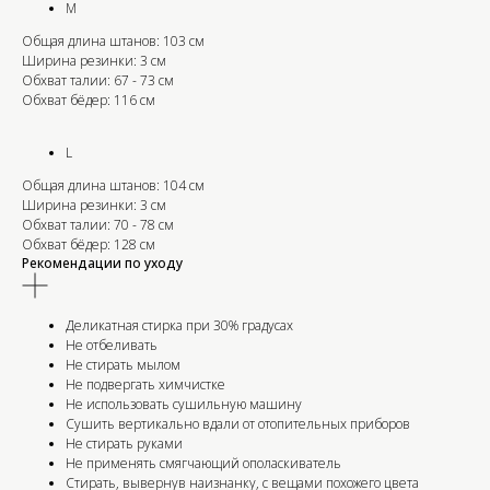
M
Общая длина штанов: 103 см
Ширина резинки: 3 см
Обхват талии: 67 - 73 см
Обхват бёдер: 116 см
L
Общая длина штанов: 104 см
Ширина резинки: 3 см
Обхват талии: 70 - 78 см
Обхват бёдер: 128 см
Рекомендации по уходу
Деликатная стирка при 30% градусах
Не отбеливать
Не стирать мылом
Не подвергать химчистке
Не использовать сушильную машину
Сушить вертикально вдали от отопительных приборов
Не стирать руками
Не применять смягчающий ополаскиватель
Стирать, вывернув наизнанку, с вещами похожего цвета