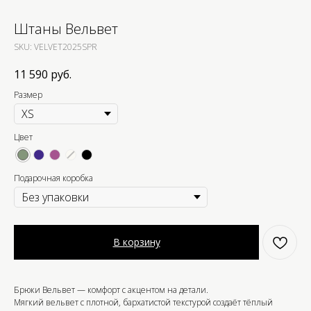
Штаны Вельвет
SKU:
VELVET2025SPR
11 590
руб.
Размер
Цвет
Подарочная коробка
В корзину
Брюки Вельвет — комфорт с акцентом на детали.
Мягкий вельвет с плотной, бархатистой текстурой создаёт тёплый