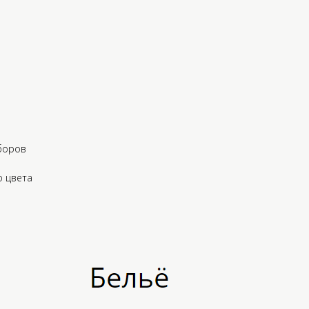
боров
о цвета