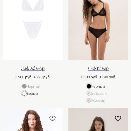
Лиф Абажур
Лиф Клейр
1 500
руб.
4 390
руб.
1 500
руб.
3 190
руб.
Черный
Черный
Белый
Бежевый
Меню
Контакты
Розовый
О нас
Если у вас есть вопросы,
предложения или рекомендации,
Каталог
пожалуйста, свяжитесь с нами.
Мы будем рады вам помочь.
Ателье
Таблица размеров
Проблемы с заказом:
hello@choisstudios.com
Доставка