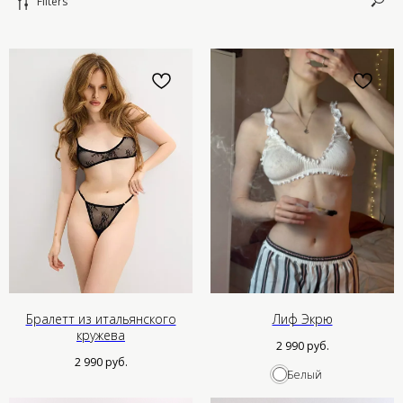
Filters
Бралетт из итальянского
Лиф Экрю
кружева
2 990
руб.
2 990
руб.
Белый