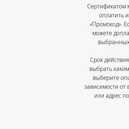
Сертификатом м
оплатить и
«Промокод». Е
можете допла
выбранных 
Срок действия
выбрать каким
выберите оп
Меню
Контакты
зависимости от 
или адрес п
Каталог
Если у вас е
рекомендации
О нас
Мы будем ра
Ателье
Проблемы с 
Таблица размеров
hello@choiss