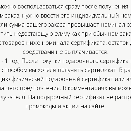
ожно воспользоваться сразу после получения.
м заказ, нужно ввести его индивидуальный ном
сли сумма вашего заказа превышает номинал с
тить недостающую сумму как при обычном зака
товаров ниже номинала сертификата, остато
средствами не выплачивается.
 - 1 год. После покупки подарочного сертифика
 способом вы хотели получить сертификат. В ра
цию физический подарочный сертификат или э
Подп
вашего предпочтения. В комментариях вы може
расс
олучателя. На подарочный сертификат не расп
сть вопросы, предложения или
По
промокоды и акции на сайте.
, пожалуйста, свяжитесь с нами.
ды вам помочь.
заказом:
tudios.com