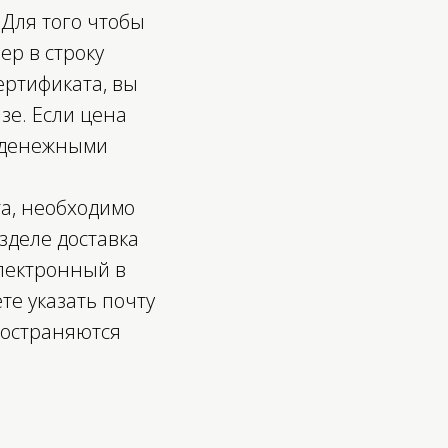
 Для того чтобы
ер в строку
ертификата, вы
зе. Если цена
к денежными
та, необходимо
зделе доставка
лектронный в
ишись на нашу
те указать почту
ылку
ространяются
дписаться